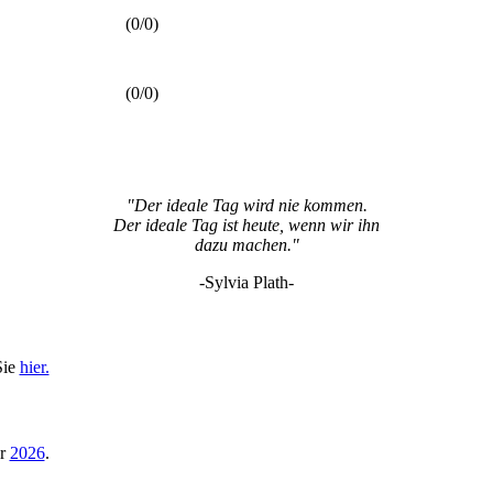
(0/0)
(0/0)
"Der ideale Tag wird nie kommen.
Der ideale Tag ist heute, wenn wir ihn
dazu machen."
-Sylvia Plath-
Sie
hier.
hr
2026
.