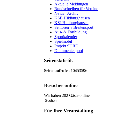
Aktuelle Meldungen
Rundschreiben für Vereine
News - Archiv
KSB Hildburghausen
KSJ Hildburghausen
Senioren- / Breitensport
Aus- & Fortbildung
Sportkalender
Spielmobil
Projekt SURE
Dokumentenpool
Seitenstatistik
Seitenaufrufe
: 10453596
Besucher online
Wir haben 202 Gäste online
Für Ihre Veranstaltung