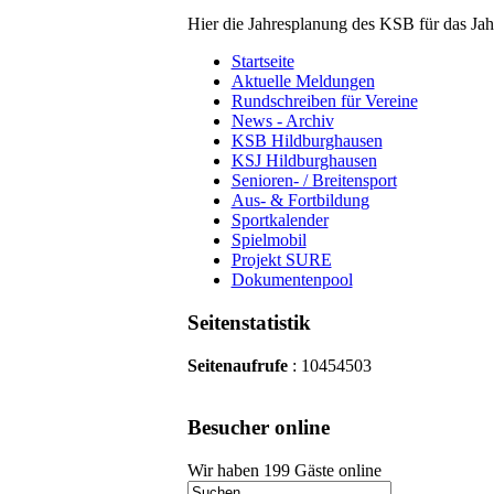
Hier die Jahresplanung des KSB für das Ja
Startseite
Aktuelle Meldungen
Rundschreiben für Vereine
News - Archiv
KSB Hildburghausen
KSJ Hildburghausen
Senioren- / Breitensport
Aus- & Fortbildung
Sportkalender
Spielmobil
Projekt SURE
Dokumentenpool
Seitenstatistik
Seitenaufrufe
: 10454503
Besucher online
Wir haben 199 Gäste online