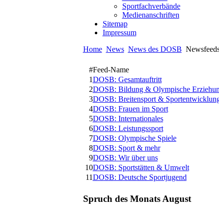
Sportfachverbände
Medienanschriften
Sitemap
Impressum
Home
News
News des DOSB
Newsfeed
#
Feed-Name
1
DOSB: Gesamtauftritt
2
DOSB: Bildung & Olympische Erziehu
3
DOSB: Breitensport & Sportentwicklun
4
DOSB: Frauen im Sport
5
DOSB: Internationales
6
DOSB: Leistungssport
7
DOSB: Olympische Spiele
8
DOSB: Sport & mehr
9
DOSB: Wir über uns
10
DOSB: Sportstätten & Umwelt
11
DOSB: Deutsche Sportjugend
Spruch des Monats August