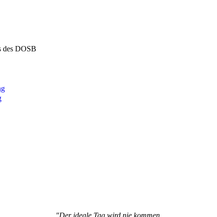
s des DOSB
ng
g
"Der ideale Tag wird nie kommen.