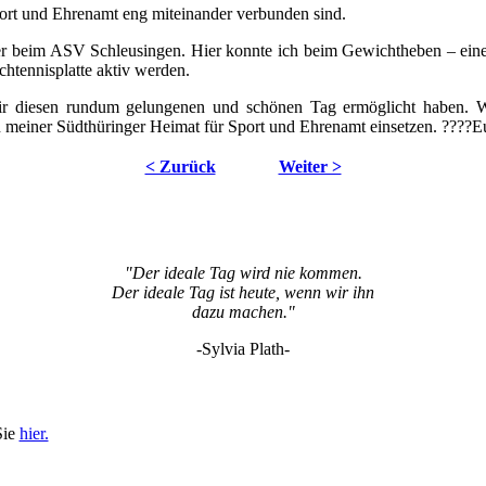
Sport und Ehrenamt eng miteinander verbunden sind.
er beim ASV Schleusingen. Hier konnte ich beim Gewichtheben – einer
schtennisplatte aktiv werden.
mir diesen rundum gelungenen und schönen Tag ermöglicht haben. Wi
in meiner Südthüringer Heimat für Sport und Ehrenamt einsetzen. ????
< Zurück
Weiter >
"Der ideale Tag wird nie kommen.
Der ideale Tag ist heute, wenn wir ihn
dazu machen."
-Sylvia Plath-
Sie
hier.