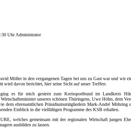
7:30 Uhr
Administrator
är David Möller in den vergangenen Tagen bei uns zu Gast war und wir
t wird davon berichtet, hier seine Sicht auf unser Treffen:
 ging es für mich gestern zum Kreissportbund im Landkreis Hi
 Wirtschaftsminister unseres schönen Thüringens, Uwe Höhn, dem Verei
wie dem ehrenamtlichen Präsidiumsmitgliedern Mark-André Möhring u
nden Einblick in die vielfältigen Programme des KSB erhalten.
SURE, welches gemeinsam mit der regionalen Wirtschaft jungen Ehren
nagern ausbilden zu lassen.