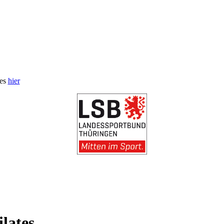
 es
hier
lates