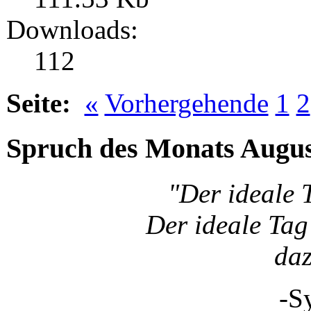
Downloads:
112
Seite:
«
Vorhergehende
1
2
Spruch des Monats Augu
"Der ideale 
Der ideale Tag 
da
-S