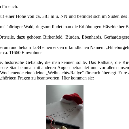
 für euch:
einer Höhe von ca. 381 m ü. NN und befindet sich im Süden des B
hüringer Wald, ringsum findet man die Erhöhungen Häselriether Ber
ile, dazu gehören Birkenfeld, Bürden, Ebenhards, Gerhardtsgereu
m und bekam 1234 einen ersten urkundlichen Namen: „Hilteburgehusi
r ca. 11660 Einwohner
öne, historische Gebäude, die man kennen sollte. Das Rathaus, die K
sere Stadt einmal mit anderen Augen betrachtet und vor allem unse
 Wochenende eine kleine „Weihnachts-Rallye“ für euch überlegt. Eure 
gehörigen Fragen zu beantworten. Hier kommen sie: